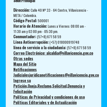
Sede Principal
Dirección:
Calle 40 Nº 33 - 64 Centro, Villavicencio -
META / Colombia.
Código Postal:
500001
Horario de Atención:
Lunes a Viernes: 08:00 am -
11:30 am y 02:00 pm - 05:30 pm.
Conmuntador:
(57+8) 671 58 59
Línea Anticorrupción:
(+57) 018000919748
línea de servicio a la ciudadanía:
(57+8) 671 58 59
Correo Electrónico: alcaldia@villavicencio.gov.co
Otras sedes
Mapa del Sitio
Notificaciones
Judicialesjuridicanotificaciones@villavicencio.gov.co
Ingrese su
Petición,Queja,Reclamo,Solicitud,Denuncia y
Felicitación
Políticas de Privacidad y condiciones de uso
Políticas Editoriales y de Actualización