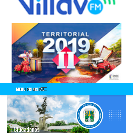
Información a Empleados
Encuenta de Seguridad Vial PESV
Encuesta - Perfil Sociodemografico Y Morbilidad Sentida
Nuevo!!! Identificación de Necesidades de Bienestar Social e
Incentivos Vigencia 2020
Nuevo!!! Encuesta Identificación de Necesidades de
Capacitación Vigencia 2021
Encuesta Valores del Servidor Público
Cuestionario Clima Laboral
Sistema Integrado de Gestión
Correo Institucional
MENU PRINCIPAL
Gestión Documental Interno - ControlDoc
Gestión Documental Externo - ControlDoc
Mesa de Ayuda Técnica
Desprendible de Nómina
Desprendible de Nómina Externo