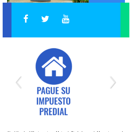
Expedición de Certificados de Publicación de Proyectos
Página Web Antigua
Capacitación Empleados
Plataforma Inducción y/o Reinducción
Elección de Representantes 2019
Reporte Cargos Vacantes, Encargos y Otros
SIG Interno - Sistema Integrado de Gestión
SIG Externo - Sistema Integrado de Gestión
Inducción Docentes
Select Language
▼
Administración del Sitio