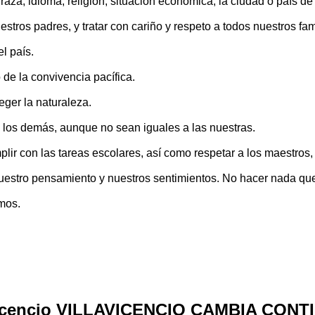
raza, idioma, religión, situación económica, la ciudad o país d
stros padres, y tratar con cariño y respeto a todos nuestros fa
el país.
e la convivencia pacífica.
ger la naturaleza.
 los demás, aunque no sean iguales a las nuestras.
lir con las tareas escolares, así como respetar a los maestros
uestro pensamiento y nuestros sentimientos. No hacer nada qu
mos.
illavicencio VILLAVICENCIO CAMBIA CON