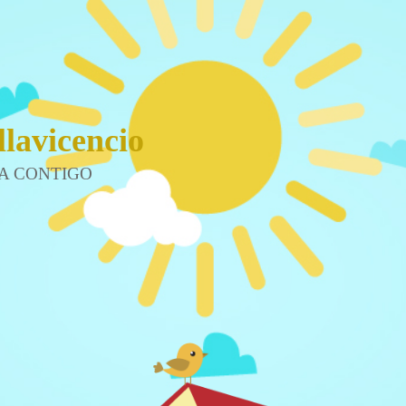
llavicencio
A CONTIGO