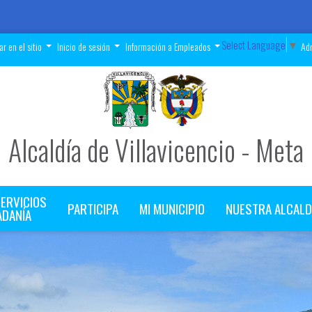
Select Language
▼
r en el sitio
Inicio de sesión
Información a Empleados
Adm
Alcaldía de Villavicencio - Meta
SERVICIOS
PARTICIPA
MI MUNICIPIO
NUESTRA ALCALD
ADANÍA