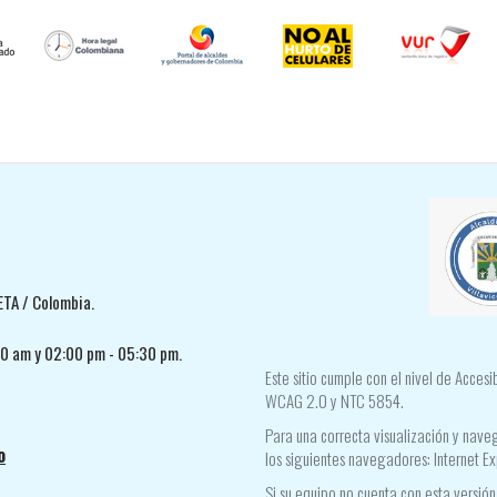
ETA / Colombia.
30 am y 02:00 pm - 05:30 pm.
Este sitio cumple con el nivel de Acces
WCAG 2.0 y NTC 5854.
Para una correcta visualización y naveg
o
los siguientes navegadores: Internet Ex
Si su equipo no cuenta con esta versión,