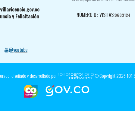
villavicencio.gov.co
NÚMERO DE VISITAS:
9603124
ncia y Felicitación
@youtube
orado, diseñado y desarrollado por:
© Copyright
2026
101 S