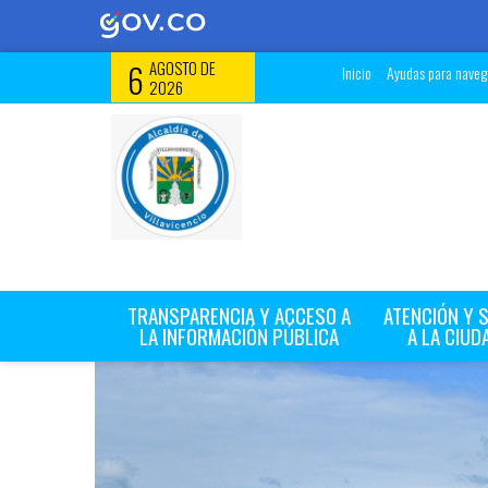
6
AGOSTO DE
Inicio
Ayudas para navega
2026
TRANSPARENCIA Y ACCESO A
ATENCIÓN Y 
LA INFORMACIÓN PÚBLICA
A LA CIUD