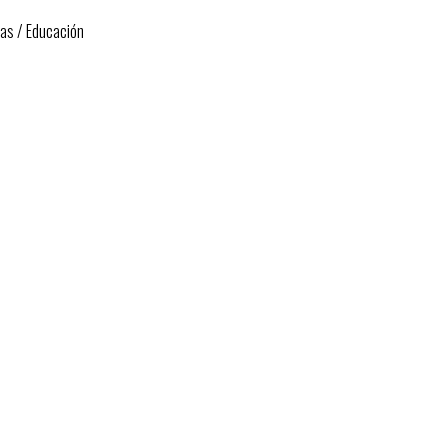
ias
/
Educación
idad en la educación provista por las instituciones de educación de carácter público
dadana.
cadémica).
s de educación básica.