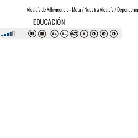
Alcaldía de Villavicencio - Meta
/
Nuestra Alcaldía
/
Dependenc
EDUCACIÓN
​Objetivo del Proceso
Planear, dirigir y controlar la gestión administrativa y la cal
municipal.
Principales servicios o productos
Capacitación y formación de docentes.
Promover los laboratorios de formación y construcción ciu
Ampliación de la educación Media (Media Técnica-Media A
Matrícula en instituciones educativas públicas en los nivele
Diagnostico estratégico de instituciones educativas.
Plan de desarrollo institucional.
Formulación y aprobación del Plan indicativo.
Proyectos que ejecuta