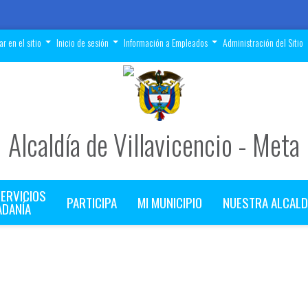
r en el sitio
Inicio de sesión
Información a Empleados
Administración del Sitio
Alcaldía de Villavicencio - Meta
SERVICIOS
PARTICIPA
MI MUNICIPIO
NUESTRA ALCALD
ADANÍA