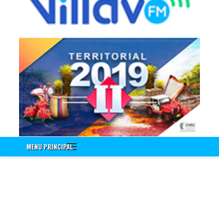
Información a Empleados
Encuenta de Seguridad Vial PESV
Encuesta - Perfil Sociodemografico Y Morbilidad Sentida
Nuevo!!! Identificación de Necesidades de Bienestar Social e
Incentivos Vigencia 2020
Nuevo!!! Encuesta Identificación de Necesidades de
Capacitación Vigencia 2021
Encuesta Valores del Servidor Público
Cuestionario Clima Laboral
Sistema Integrado de Gestión
Correo Institucional
MENU PRINCIPAL
Gestión Documental Interno - ControlDoc
Gestión Documental Externo - ControlDoc
Mesa de Ayuda Técnica
Desprendible de Nómina
Desprendible de Nómina Externo