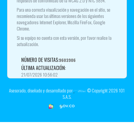
requisitos de conformidad de la WCAG 2.0 y NTC 5854.
Para una correcta visualización y navegación en el sitio, se
recomienda usar las últimas versiones de los siguientes
navegadores: Internet Explorer, Mozilla FireFox, Google
Chrome.
Si su equipo no cuenta con esta versión, por favor realice la
actualización.
NÚMERO DE VISITAS:
9603906
ÚLTIMA ACTUALIZACIÓN:
21/07/2026 10:56:02
Asesorado, diseñado y desarrollado por:
© Copyright
2026
101
S.A.S.