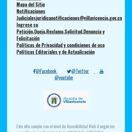
Mapa del Sitio
Notificaciones
Judicialesjuridicanotificaciones@villavicencio.gov.co
Ingrese su
Petición,Queja,Reclamo,Solicitud,Denuncia y
Felicitación
Políticas de Privacidad y condiciones de uso
Políticas Editoriales y de Actualización
@Facebook
@Twitter
@youtube
Este sitio cumple con el nivel de Accesibilidad Web A según los