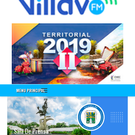
Información a Empleados
Encuenta de Seguridad Vial PESV
Encuesta - Perfil Sociodemografico Y Morbilidad Sentida
Nuevo!!! Identificación de Necesidades de Bienestar Social e
Incentivos Vigencia 2020
Nuevo!!! Encuesta Identificación de Necesidades de
Capacitación Vigencia 2021
Encuesta Valores del Servidor Público
Cuestionario Clima Laboral
Sistema Integrado de Gestión
Correo Institucional
MENU PRINCIPAL
Gestión Documental Interno - ControlDoc
Gestión Documental Externo - ControlDoc
Mesa de Ayuda Técnica
Desprendible de Nómina
Desprendible de Nómina Externo