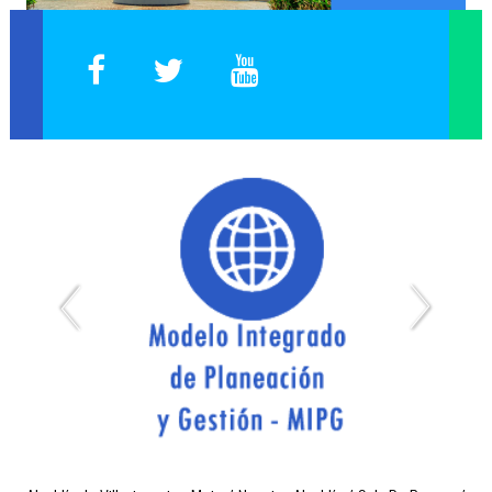
Expedición de Certificados de Publicación de Proyectos
Página Web Antigua
Capacitación Empleados
Plataforma Inducción y/o Reinducción
Elección de Representantes 2019
Reporte Cargos Vacantes, Encargos y Otros
SIG Interno - Sistema Integrado de Gestión
SIG Externo - Sistema Integrado de Gestión
Inducción Docentes
Select Language
▼
Administración del Sitio