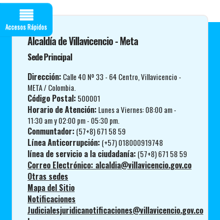
Accesos Rápidos
Alcaldía de Villavicencio - Meta
Sede Principal
Dirección:
Calle 40 Nº 33 - 64 Centro, Villavicencio -
META / Colombia.
Código Postal:
500001
Horario de Atención:
Lunes a Viernes: 08:00 am -
11:30 am y 02:00 pm - 05:30 pm.
Conmuntador:
(57+8) 671 58 59
Línea Anticorrupción:
(+57) 018000919748
línea de servicio a la ciudadanía:
(57+8) 671 58 59
Correo Electrónico: alcaldia@villavicencio.gov.co
Otras sedes
Mapa del Sitio
Notificaciones
Judicialesjuridicanotificaciones@villavicencio.gov.co