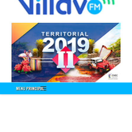
Información a Empleados
Encuenta de Seguridad Vial PESV
Encuesta - Perfil Sociodemografico Y Morbilidad Sentida
Nuevo!!! Identificación de Necesidades de Bienestar Social e
Incentivos Vigencia 2020
Nuevo!!! Encuesta Identificación de Necesidades de
Capacitación Vigencia 2021
Encuesta Valores del Servidor Público
Cuestionario Clima Laboral
Sistema Integrado de Gestión
Correo Institucional
MENU PRINCIPAL
Gestión Documental Interno - ControlDoc
Gestión Documental Externo - ControlDoc
Mesa de Ayuda Técnica
Desprendible de Nómina
Desprendible de Nómina Externo