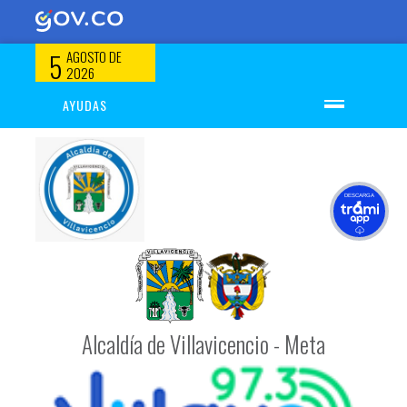
5
AGOSTO DE
2026
AYUDAS
Inicio
Ayudas para navegar en el sitio
Mapa del Sitio
DESCARGA
Glosario
Preguntas Frecuentes
Tutorial de Búsqueda
Inicio de sesión
Alcaldía de Villavicencio - Meta
Ingresar
Registrarse
Olvidó su contraseña