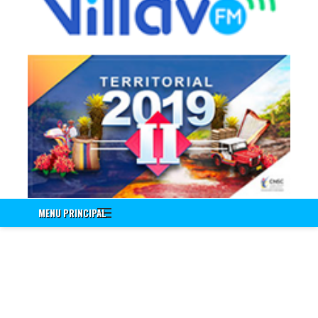
Información a Empleados
Encuenta de Seguridad Vial PESV
Encuesta - Perfil Sociodemografico Y Morbilidad Sentida
Nuevo!!! Identificación de Necesidades de Bienestar Social e
Incentivos Vigencia 2020
Nuevo!!! Encuesta Identificación de Necesidades de
Capacitación Vigencia 2021
Encuesta Valores del Servidor Público
Cuestionario Clima Laboral
Sistema Integrado de Gestión
Correo Institucional
MENU PRINCIPAL
Gestión Documental Interno - ControlDoc
Gestión Documental Externo - ControlDoc
Mesa de Ayuda Técnica
Desprendible de Nómina
Desprendible de Nómina Externo