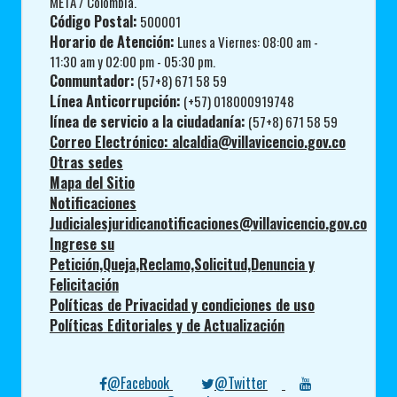
META / Colombia.
Código Postal:
500001
Horario de Atención:
Lunes a Viernes: 08:00 am -
11:30 am y 02:00 pm - 05:30 pm.
Conmuntador:
(57+8) 671 58 59
Línea Anticorrupción:
(+57) 018000919748
línea de servicio a la ciudadanía:
(57+8) 671 58 59
Correo Electrónico: alcaldia@villavicencio.gov.co
Otras sedes
Mapa del Sitio
Notificaciones
Judicialesjuridicanotificaciones@villavicencio.gov.co
Ingrese su
Petición,Queja,Reclamo,Solicitud,Denuncia y
Felicitación
Políticas de Privacidad y condiciones de uso
Políticas Editoriales y de Actualización
@Facebook
@Twitter