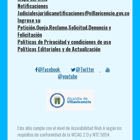
Notificaciones
Judicialesjuridicanotificaciones@villavicencio.gov.co
Ingrese su
Petición,Queja,Reclamo,Solicitud,Denuncia y
Felicitación
Políticas de Privacidad y condiciones de uso
Políticas Editoriales y de Actualización
@Facebook
@Twitter
@youtube
Este sitio cumple con el nivel de Accesibilidad Web A según los
requisitos de conformidad de la WCAG 2.0 y NTC 5854.