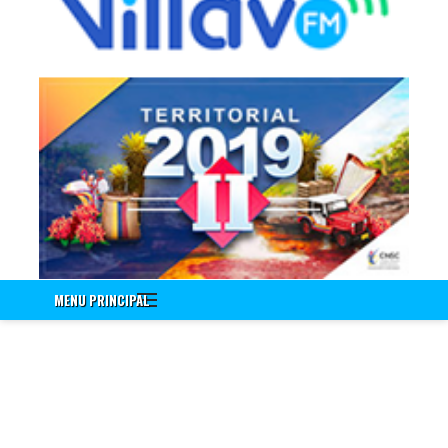
Información a Empleados
Encuenta de Seguridad Vial PESV
Encuesta - Perfil Sociodemografico Y Morbilidad Sentida
Nuevo!!! Identificación de Necesidades de Bienestar Social e
Incentivos Vigencia 2020
Nuevo!!! Encuesta Identificación de Necesidades de
Capacitación Vigencia 2021
Encuesta Valores del Servidor Público
Cuestionario Clima Laboral
Sistema Integrado de Gestión
Correo Institucional
MENU PRINCIPAL
Gestión Documental Interno - ControlDoc
Gestión Documental Externo - ControlDoc
Mesa de Ayuda Técnica
Desprendible de Nómina
Desprendible de Nómina Externo