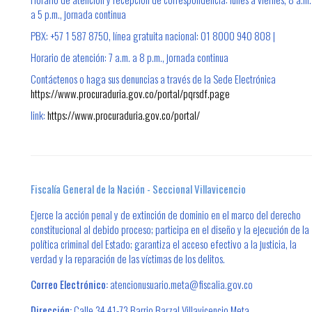
a 5 p.m., jornada continua
PBX: +57 1 587 8750, línea gratuita nacional: 01 8000 940 808 |
Horario de atención: 7 a.m. a 8 p.m., jornada continua
Contáctenos o haga sus denuncias a través de la Sede Electrónica
https://www.procuraduria.gov.co/portal/pqrsdf.page
link:
https://www.procuraduria.gov.co/portal/
Fiscalía General de la Nación - Seccional Villavicencio
Ejerce la acción penal y de extinción de dominio en el marco del derecho
constitucional al debido proceso; participa en el diseño y la ejecución de la
política criminal del Estado; garantiza el acceso efectivo a la justicia, la
verdad y la reparación de las víctimas de los delitos.
Correo Electrónico:
atencionusuario.meta@fiscalia.gov.co
Dirección:
Calle 34 41-73 Barrio Barzal Villavicencio Meta