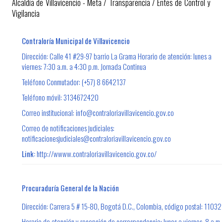
Alcaldía de Villavicencio - Meta
/
Transparencia
/
Entes de Control y
Vigilancia
Contraloría Municipal de Villavicencio
Dirección: Calle 41 #29-97 barrio La Grama Horario de atención: lunes a
viernes: 7:30 a.m. a 4:30 p.m. Jornada Continua
Teléfono Conmutador: (+57) 8 6642137
Teléfono móvil: 3134672420
Correo
institucional: info@contraloriavillavicencio.gov.co
Correo de notificaciones judiciales:
notificacionesjudiciales@contraloriavillavicencio.gov.co​
Link:
http://wwww.contraloriavillavicencio.gov.co/
Procuraduría General de la Nación
Dirección: Carrera 5 # 15-80, Bogotá D.C., Colombia, código postal: 11032
Horario de atención y recepción de correspondencia: lunes a viernes, 8 a.m.