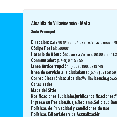
Alcaldía de Villavicencio - Meta
Sede Principal
Dirección:
Calle 40 Nº 33 - 64 Centro, Villavicencio - M
Código Postal:
500001
Horario de Atención:
Lunes a Viernes: 08:00 am - 11:
Conmuntador:
(57+8) 671 58 59
Línea Anticorrupción:
(+57) 018000919748
línea de servicio a la ciudadanía:
(57+8) 671 58 59
Correo Electrónico: alcaldia@villavicencio.gov.c
Otras sedes
Mapa del Sitio
Notificaciones Judicialesjuridicanotificaciones@
Ingrese su Petición,Queja,Reclamo,Solicitud,Denu
Políticas de Privacidad y condiciones de uso
Políticas Editoriales y de Actualización