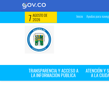
7
AGOSTO DE
Inicio
Ayudas para navega
2026
TRANSPARENCIA Y ACCESO A
ATENCIÓN Y 
LA INFORMACIÓN PÚBLICA
A LA CIUD