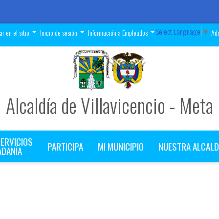
Select Language
▼
r en el sitio
Inicio de sesión
Información a Empleados
Adm
Alcaldía de Villavicencio - Meta
SERVICIOS
PARTICIPA
MI MUNICIPIO
NUESTRA ALCALD
ADANÍA