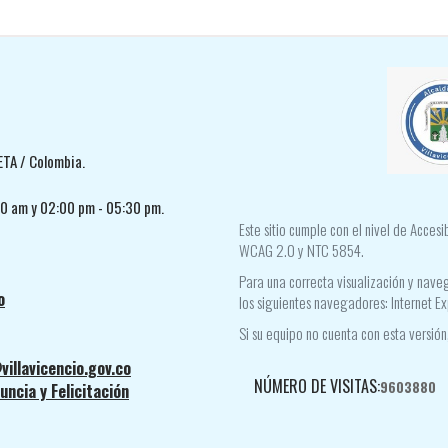
ETA / Colombia.
30 am y 02:00 pm - 05:30 pm.
Este sitio cumple con el nivel de Acces
WCAG 2.0 y NTC 5854.
Para una correcta visualización y naveg
o
los siguientes navegadores: Internet Ex
Si su equipo no cuenta con esta versión,
villavicencio.gov.co
NÚMERO DE VISITAS:
9603880
ncia y Felicitación