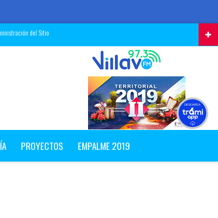
inistración del Sitio
DESCARGA
ÍA
PROYECTOS
EMPALME 2019