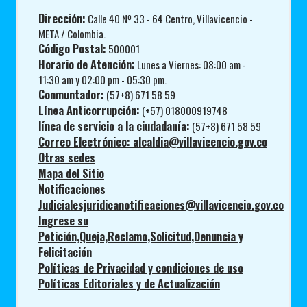
Dirección:
Calle 40 Nº 33 - 64 Centro, Villavicencio -
META / Colombia.
Código Postal:
500001
Horario de Atención:
Lunes a Viernes: 08:00 am -
11:30 am y 02:00 pm - 05:30 pm.
Conmuntador:
(57+8) 671 58 59
Línea Anticorrupción:
(+57) 018000919748
línea de servicio a la ciudadanía:
(57+8) 671 58 59
Correo Electrónico: alcaldia@villavicencio.gov.co
Otras sedes
Mapa del Sitio
Notificaciones
Judicialesjuridicanotificaciones@villavicencio.gov.co
Ingrese su
Petición,Queja,Reclamo,Solicitud,Denuncia y
Felicitación
Políticas de Privacidad y condiciones de uso
Políticas Editoriales y de Actualización