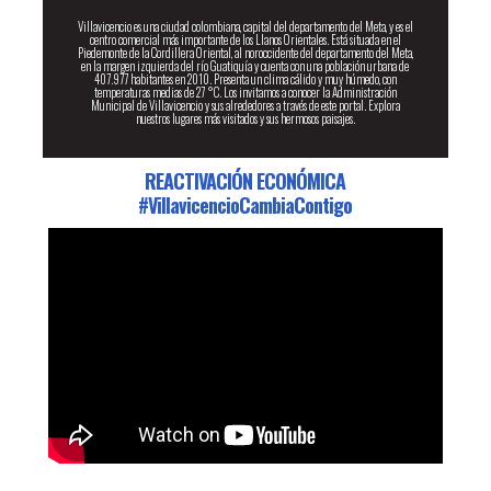
Villavicencio es una ciudad colombiana, capital del departamento del Meta, y es el
centro comercial más importante de los Llanos Orientales. Está situada en el
Piedemonte de la Cordillera Oriental, al noroccidente del departamento del Meta,
en la margen izquierda del río Guatiquía y cuenta con una población urbana de
407.977 habitantes en 2010. Presenta un clima cálido y muy húmedo, con
temperaturas medias de 27 °C. Los invitamos a conocer la Administración
Municipal de Villavicencio y sus alrededores a través de este portal. Explora
nuestros lugares más visitados y sus hermosos paisajes.
REACTIVACIÓN ECONÓMICA
#VillavicencioCambiaContigo