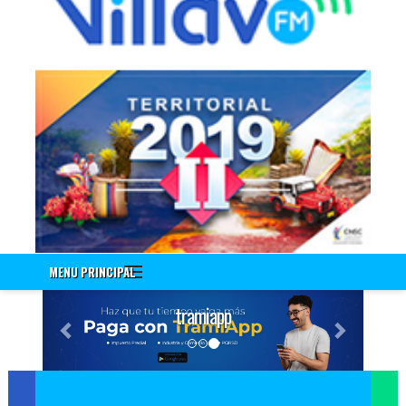
Información a Empleados
Encuenta de Seguridad Vial PESV
Encuesta - Perfil Sociodemografico Y Morbilidad Sentida
Nuevo!!! Identificación de Necesidades de Bienestar Social e
Incentivos Vigencia 2020
Nuevo!!! Encuesta Identificación de Necesidades de
Capacitación Vigencia 2021
Encuesta Valores del Servidor Público
Cuestionario Clima Laboral
Sistema Integrado de Gestión
Correo Institucional
MENU PRINCIPAL
Gestión Documental Interno - ControlDoc
Previous
Next
Gestión Documental Externo - ControlDoc
tramiapp
Mesa de Ayuda Técnica
Desprendible de Nómina
Desprendible de Nómina Externo