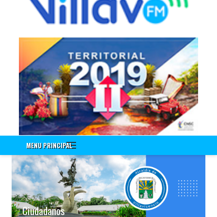
Información a Empleados
Encuenta de Seguridad Vial PESV
Encuesta - Perfil Sociodemografico Y Morbilidad Sentida
Nuevo!!! Identificación de Necesidades de Bienestar Social e
Incentivos Vigencia 2020
Nuevo!!! Encuesta Identificación de Necesidades de
Capacitación Vigencia 2021
Encuesta Valores del Servidor Público
Cuestionario Clima Laboral
Sistema Integrado de Gestión
Correo Institucional
MENU PRINCIPAL
Gestión Documental Interno - ControlDoc
Gestión Documental Externo - ControlDoc
Mesa de Ayuda Técnica
Desprendible de Nómina
Desprendible de Nómina Externo