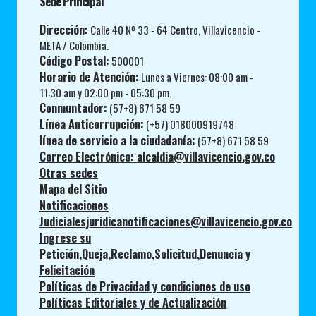
Sede Principal
Dirección:
Calle 40 Nº 33 - 64 Centro, Villavicencio -
META / Colombia.
Código Postal:
500001
Horario de Atención:
Lunes a Viernes: 08:00 am -
11:30 am y 02:00 pm - 05:30 pm.
Conmuntador:
(57+8) 671 58 59
Línea Anticorrupción:
(+57) 018000919748
línea de servicio a la ciudadanía:
(57+8) 671 58 59
Correo Electrónico: alcaldia@villavicencio.gov.co
Otras sedes
Mapa del Sitio
Notificaciones
Judicialesjuridicanotificaciones@villavicencio.gov.co
Ingrese su
Petición,Queja,Reclamo,Solicitud,Denuncia y
Felicitación
Políticas de Privacidad y condiciones de uso
Políticas Editoriales y de Actualización