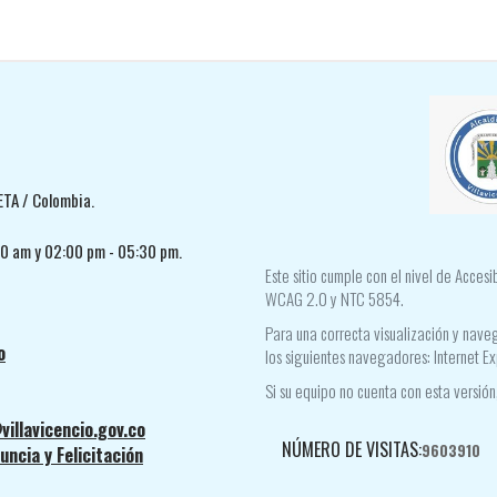
ETA / Colombia.
30 am y 02:00 pm - 05:30 pm.
Este sitio cumple con el nivel de Acces
WCAG 2.0 y NTC 5854.
Para una correcta visualización y naveg
o
los siguientes navegadores: Internet Ex
Si su equipo no cuenta con esta versión,
villavicencio.gov.co
NÚMERO DE VISITAS:
9603910
ncia y Felicitación