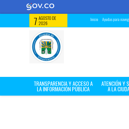
7
AGOSTO DE
Inicio
Ayudas para navega
2026
TRANSPARENCIA Y ACCESO A
ATENCIÓN Y 
LA INFORMACIÓN PÚBLICA
A LA CIUD