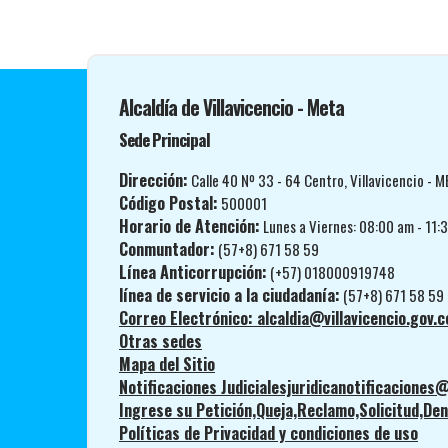
Alcaldía de Villavicencio - Meta
Sede Principal
Dirección:
Calle 40 Nº 33 - 64 Centro, Villavicencio - M
Código Postal:
500001
Horario de Atención:
Lunes a Viernes: 08:00 am - 11:
Conmuntador:
(57+8) 671 58 59
Línea Anticorrupción:
(+57) 018000919748
línea de servicio a la ciudadanía:
(57+8) 671 58 59
Correo Electrónico: alcaldia@villavicencio.gov.c
Otras sedes
Mapa del Sitio
Notificaciones Judicialesjuridicanotificaciones@
Ingrese su Petición,Queja,Reclamo,Solicitud,Denu
Políticas de Privacidad y condiciones de uso