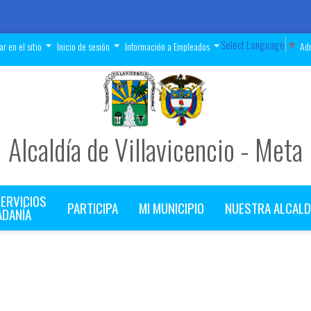
Select Language
▼
r en el sitio
Inicio de sesión
Información a Empleados
Adm
Alcaldía de Villavicencio - Meta
SERVICIOS
PARTICIPA
MI MUNICIPIO
NUESTRA ALCALD
ADANÍA