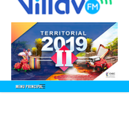
Información a Empleados
Encuenta de Seguridad Vial PESV
Encuesta - Perfil Sociodemografico Y Morbilidad Sentida
Nuevo!!! Identificación de Necesidades de Bienestar Social e
Incentivos Vigencia 2020
Nuevo!!! Encuesta Identificación de Necesidades de
Capacitación Vigencia 2021
Encuesta Valores del Servidor Público
Cuestionario Clima Laboral
Sistema Integrado de Gestión
Correo Institucional
MENU PRINCIPAL
Gestión Documental Interno - ControlDoc
Gestión Documental Externo - ControlDoc
Mesa de Ayuda Técnica
Desprendible de Nómina
Desprendible de Nómina Externo