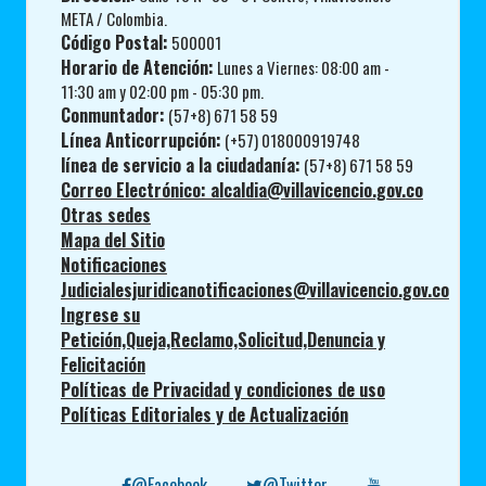
META / Colombia.
Código Postal:
500001
Horario de Atención:
Lunes a Viernes: 08:00 am -
11:30 am y 02:00 pm - 05:30 pm.
Conmuntador:
(57+8) 671 58 59
Línea Anticorrupción:
(+57) 018000919748
línea de servicio a la ciudadanía:
(57+8) 671 58 59
Correo Electrónico: alcaldia@villavicencio.gov.co
Otras sedes
Mapa del Sitio
Notificaciones
Judicialesjuridicanotificaciones@villavicencio.gov.co
Ingrese su
Petición,Queja,Reclamo,Solicitud,Denuncia y
Felicitación
Políticas de Privacidad y condiciones de uso
Políticas Editoriales y de Actualización
@Facebook
@Twitter