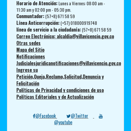
Horario de Atención:
Lunes a Viernes: 08:00 am -
11:30 am y 02:00 pm - 05:30 pm.
Conmuntador:
(57+8) 671 58 59
Línea Anticorrupción:
(+57) 018000919748
línea de servicio a la ciudadanía:
(57+8) 671 58 59
Correo Electrónico: alcaldia@villavicencio.gov.co
Otras sedes
Mapa del Sitio
Notificaciones
Judicialesjuridicanotificaciones@villavicencio.gov.co
Ingrese su
Petición,Queja,Reclamo,Solicitud,Denuncia y
Felicitación
Políticas de Privacidad y condiciones de uso
Políticas Editoriales y de Actualización
@Facebook
@Twitter
@youtube