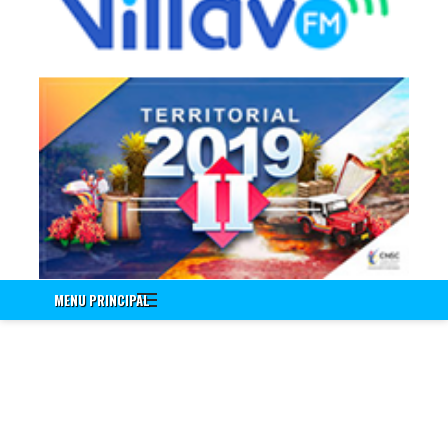
Información a Empleados
Encuenta de Seguridad Vial PESV
Encuesta - Perfil Sociodemografico Y Morbilidad Sentida
Nuevo!!! Identificación de Necesidades de Bienestar Social e
Incentivos Vigencia 2020
Nuevo!!! Encuesta Identificación de Necesidades de
Capacitación Vigencia 2021
Encuesta Valores del Servidor Público
Cuestionario Clima Laboral
Sistema Integrado de Gestión
Correo Institucional
MENU PRINCIPAL
Gestión Documental Interno - ControlDoc
Gestión Documental Externo - ControlDoc
Mesa de Ayuda Técnica
Desprendible de Nómina
Desprendible de Nómina Externo