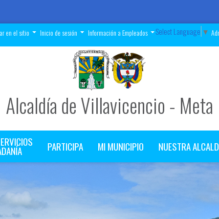
Select Language
▼
r en el sitio
Inicio de sesión
Información a Empleados
Adm
Alcaldía de Villavicencio - Meta
SERVICIOS
PARTICIPA
MI MUNICIPIO
NUESTRA ALCALD
ADANÍA