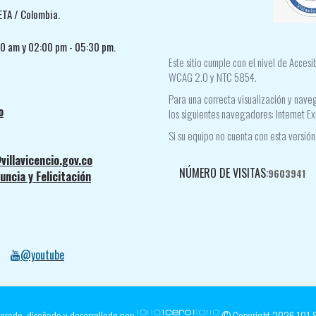
ETA / Colombia.
30 am y 02:00 pm - 05:30 pm.
Este sitio cumple con el nivel de Acces
WCAG 2.0 y NTC 5854.
Para una correcta visualización y naveg
o
los siguientes navegadores: Internet Ex
Si su equipo no cuenta con esta versión,
villavicencio.gov.co
NÚMERO DE VISITAS:
9603941
ncia y Felicitación
@youtube
orado, diseñado y desarrollado por:
© Copyright
2026
101 S