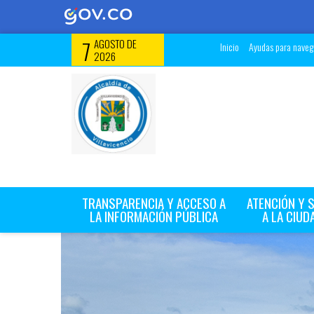
7
AGOSTO DE
Inicio
Ayudas para navega
2026
TRANSPARENCIA Y ACCESO A
ATENCIÓN Y 
LA INFORMACIÓN PÚBLICA
A LA CIUD