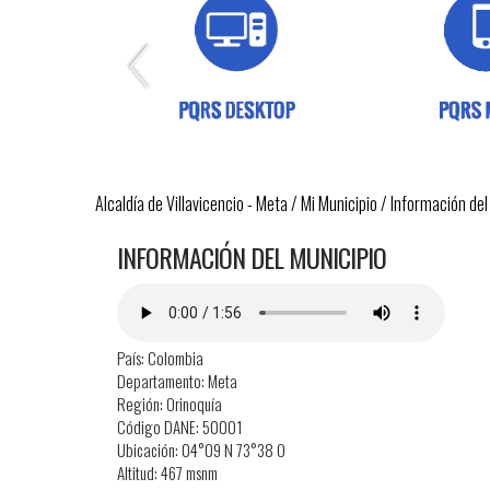
Alcaldía de Villavicencio - Meta
/
Mi Municipio
/
Información del
​​INFORMACIÓN DEL MUNICIPIO
​País: Colombia
Departamento: Meta
Región: Orinoquía
Código DANE: 50001
Ubicación: 04°09 N 73°38 O
Altitud: 467 msnm