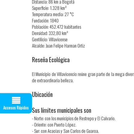
Distancia: 86 km a Bogotá
Superficie: 1.328 km²
Temperatura media: 27 °C
Fundación: 1840
Población: 452.472 habitantes
Densidad: 332,80 ​km²
Gentilicio: Villavicense
Alcalde: Juan Felipe Harman Ortiz​
Reseña Ecológica
El Municipio de Villavicencio reúne gran parte de la mega diver
de extraordinaria belleza.
Ubicación
Accesos Rápidos
Sus límites municipales son
- Norte: c​​on los municipios de Restrepo y El Calvario.
- Oriente: con Puerto López.
- Sur: con Acacías y San Carlos de Guaroa.​