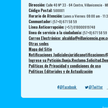
Dirección:
Calle 40 Nº 33 - 64 Centro, Villavicencio - M
Código Postal:
500001
Horario de Atención:
Lunes a Viernes: 08:00 am - 11:
Conmuntador:
(57+8) 671 58 59
Línea Anticorrupción:
(+57) 018000919748
línea de servicio a la ciudadanía:
(57+8) 671 58 59
Correo Electrónico: alcaldia@villavicencio.gov.c
Otras sedes
Mapa del Sitio
Notificaciones Judicialesjuridicanotificaciones@
Ingrese su Petición,Queja,Reclamo,Solicitud,Denu
Políticas de Privacidad y condiciones de uso
Políticas Editoriales y de Actualización
@Facebook
@Twitter
Ases