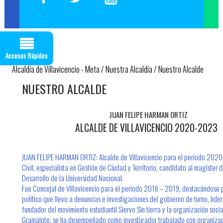
Encuenta de Seguridad Vial PESV
Encuesta - Perfil Sociodemografico Y Morbilidad Sentida
Nuevo!!! Identificación de Necesidades de Bienestar Social e
Incentivos Vigencia 2020
Accesos Rápidos
Nuevo!!! Encuesta Identificación de Necesidades de
Capacitación Vigencia 2021
Alcaldía de Villavicencio - Meta
/
Nuestra Alcaldía
/
Nuestro Alcalde
Encuesta Valores del Servidor Público
NUESTR​O ALCALDE
Cuestionario Clima Laboral
Sistema Integrado de Gestión
JUAN FELIPE HARMAN ORTIZ
Correo Institucional
ALCALDE DE VILLAVICENCIO 2020-2023
Gestión Documental Interno - ControlDoc
Gestión Documental Externo - ControlDoc
JUAN FELIPE HARMAN ORTIZ: Alcalde de Villavicencio para el periodo 2020
Mesa de Ayuda Técnica
Civil, especialista en Gestión de Ciudad y Territorio, candidato al magister
Desarrollo de la Universidad Nacional.
Desprendible de Nómina
Fue Concejal de Villavicencio para el periodo 2016 – 2019, destacándose p
Desprendible de Nómina Externo
político que llevo a denuncias e investigaciones del gobierno de turno, líder 
Expedición de Certificados de Publicación de Proyectos
fundador del movimiento estudiantil Siervo Sin tierra y la organización soci
Gramalote, se ha desempeñado como investigador trabajado con organiza
Página Web Antigua