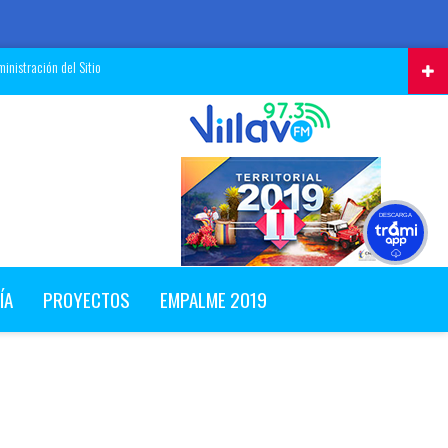
inistración del Sitio
DESCARGA
ÍA
PROYECTOS
EMPALME 2019