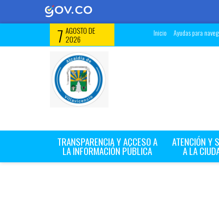
7
AGOSTO DE
Inicio
Ayudas para navega
2026
TRANSPARENCIA Y ACCESO A
ATENCIÓN Y 
LA INFORMACIÓN PÚBLICA
A LA CIUD