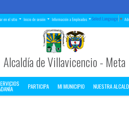
Select Language
▼
r en el sitio
Inicio de sesión
Información a Empleados
Adm
Alcaldía de Villavicencio - Meta
SERVICIOS
PARTICIPA
MI MUNICIPIO
NUESTRA ALCALD
ADANÍA