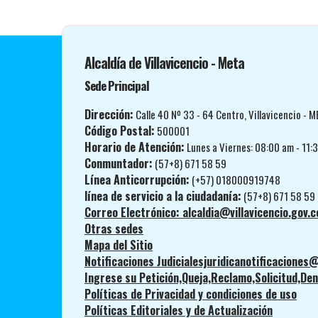
Alcaldía de Villavicencio - Meta
Sede Principal
Dirección:
Calle 40 Nº 33 - 64 Centro, Villavicencio - M
Código Postal:
500001
Horario de Atención:
Lunes a Viernes: 08:00 am - 11:
Conmuntador:
(57+8) 671 58 59
Línea Anticorrupción:
(+57) 018000919748
línea de servicio a la ciudadanía:
(57+8) 671 58 59
Correo Electrónico: alcaldia@villavicencio.gov.c
Otras sedes
Mapa del Sitio
Notificaciones Judicialesjuridicanotificaciones@
Ingrese su Petición,Queja,Reclamo,Solicitud,Denu
Políticas de Privacidad y condiciones de uso
Políticas Editoriales y de Actualización