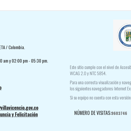
ETA / Colombia.
30 am y 02:00 pm - 05:30 pm.
Este sitio cumple con el nivel de Acces
WCAG 2.0 y NTC 5854.
Para una correcta visualización y naveg
o
los siguientes navegadores: Internet Ex
Si su equipo no cuenta con esta versión,
villavicencio.gov.co
NÚMERO DE VISITAS:
9603746
ncia y Felicitación